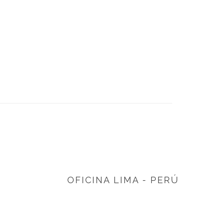
OFICINA LIMA - PERÚ
Academia móviles, Av. Arequipa # 2450
oficina 304 Lima 14 - Perú