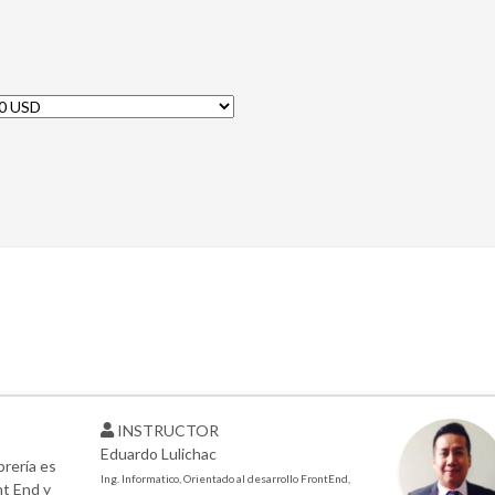
INSTRUCTOR
Eduardo Lulichac
brería es
Ing. Informatico, Orientado al desarrollo FrontEnd,
nt End y