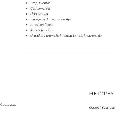
Prop, Eventos
Componentes
ciclo de vida
manejo de datos usando Api
rutas con React
Autentificación
ejemplos y proyecto integrando todo lo aprendido
MEJORES
Cursos iOS
© 2012-2023
desde inicial a a
Academia móviles, somos especialistas en