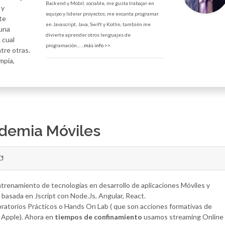
Backend y Mobil, sociable, me gusta trabajar en
 y
equipo y liderar proyectos, me encanta programar
te
en Javascript, Java, Swift y Kotlin, también me
 una
divierte aprender otros lenguajes de
 cual
programación....
..más info >>
tre otras.
mpia,
ademia Móviles
trenamiento de tecnologías en desarrollo de aplicaciones Móviles y
basada en Jscript con Node.Js, Angular, React.
ratorios Prácticos o Hands On Lab ( que son acciones formativas de
e Apple). Ahora en
tiempos de confinamiento
usamos streaming Online