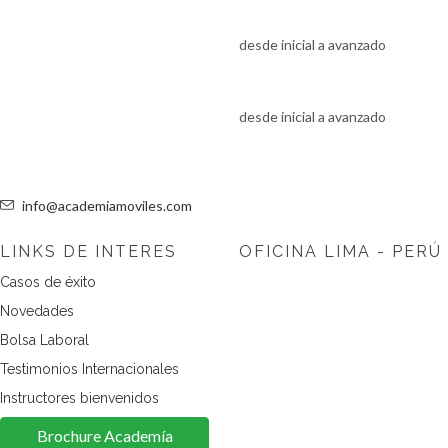
Academia móviles, somos
Cursos Android
especialistas en tecnologías
desde inicial a avanzado
móviles, backend y frontEnd, y
estamos contentos que las
Cursos Backend y FrontEnd
mejores empresas envias a sus
desde inicial a avanzado
equipos IT a capacitarse con
nosotros.
info@academiamoviles.com
LINKS DE INTERES
OFICINA LIMA - PERÚ
Casos de éxito
Academia móviles, Av.
Arequipa # 2450 oficina 304
Novedades
Lima 14 - Perú
Bolsa Laboral
Testimonios Internacionales
Instructores bienvenidos
Brochure Academía