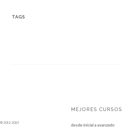
TAGS
FrontEnd, Angular,angular avanzado: lleva tus bases al siguiente nivel,angular avanzado pdf
syllabus,angular 10, curso angular avanzado academia, app angular, fist app angular, angular educacion,
angular entrenamiento, angular ejemplos, angular casos, angular casos de
MEJORES CURSOS
Cursos iOS
© 2012-2023
desde inicial a avanzado