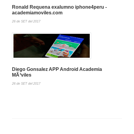
Ronald Requena exalumno iphone4peru -
academiamoviles.com
26 de SET del 2017
Diego Gonsalez APP Android Academia
MÃ³viles
26 de SET del 2017