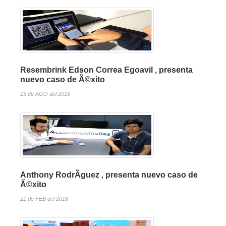
Resembrink Edson Correa Egoavil , presenta
nuevo caso de Ã©xito
15 de AGO del 2018
Anthony RodrÃ­guez , presenta nuevo caso de
Ã©xito
21 de FEB del 2018