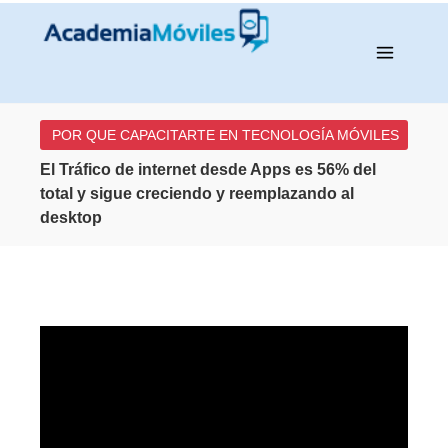
POR QUE CAPACITARTE EN TECNOLOGÍA MÓVILES
s
El Tráfico de internet desde Apps es 56% del
El Me
ional
total y sigue creciendo y reemplazando al
desar
desktop